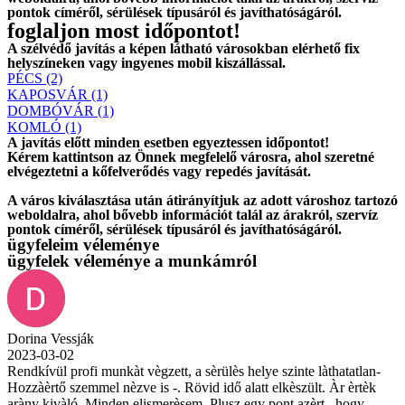
pontok címéről, sérülések típusáról és javíthatóságáról.
foglaljon most időpontot!
A szélvédő javítás a képen látható városokban elérhető fix
helyszíneken vagy ingyenes mobil kiszállással.
PÉCS (2)
KAPOSVÁR (1)
DOMBÓVÁR (1)
KOMLÓ (1)
A javítás előtt
minden esetben
egyeztessen időpontot!
Kérem
kattintson
az Önnek megfelelő városra, ahol szeretné
elvégeztetni a kőfelverődés vagy repedés javítását.
A város kiválasztása után
átirányítjuk
az adott városhoz tartozó
weboldalra, ahol
bővebb információt
talál az árakról, szervíz
pontok címéről, sérülések típusáról és javíthatóságáról.
ügyfeleim véleménye
ügyfelek véleménye a munkámról
Dorina Vessják
2023-03-02
Rendkívül profi munkàt vègzett, a sèrülès helye szinte làthatatlan-
Hozzàèrtő szemmel nèzve is -. Rövid idő alatt elkèszült. Àr èrtèk
aràny kivàló. Minden elismerèsem. Plusz egy pont azèrt , hogy