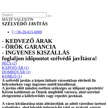
Skip
to
content
MÁTÉ VALENTIN
SZÉLVÉDŐ JAVÍTÁS
+36-20-615-6000
- KEDVEZŐ ÁRAK
- ÖRÖK GARANCIA
- INGYENES KISZÁLLÁS
foglaljon időpontot szélvédő javÍtásra!
PÉCS (2)
KAPOSVÁR (1)
DOMBÓVÁR (1)
KOMLÓ (1)
A szélvédő javítás a képen látható városokban elérhető fix
helyszíneken vagy ingyenes mobil kiszállással.
A javítás előtt
minden esetben
szükséges az időpont egyeztetés!
Kérem
kattintson
az Önnek megfelelő városra, ahol szeretné
elvégeztetni a kőfelverődés vagy repedés javítását.
A város kiválasztása után
átirányítjuk
az adott városhoz tartozó
weboldalra, ahol
bővebb információt
talál az árakról, szervíz