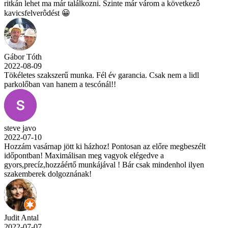
ritkán lehet ma már találkozni. Szinte már várom a következô
kavicsfelverôdést 😀
Gábor Tóth
2022-08-09
Tökéletes szakszerű munka. Fél év garancia. Csak nem a lidl
parkolőban van hanem a tescónál!!
steve javo
2022-07-10
Hozzám vasárnap jött ki házhoz! Pontosan az előre megbeszélt
időpontban! Maximálisan meg vagyok elégedve a
gyors,precíz,hozzáértő munkájával ! Bár csak mindenhol ilyen
szakemberek dolgoznának!
Judit Antal
2022-07-07