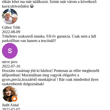
ritkán lehet ma már találkozni. Szinte már várom a következô
kavicsfelverôdést 😀
Gábor Tóth
2022-08-09
Tökéletes szakszerű munka. Fél év garancia. Csak nem a lidl
parkolőban van hanem a tescónál!!
steve javo
2022-07-10
Hozzám vasárnap jött ki házhoz! Pontosan az előre megbeszélt
időpontban! Maximálisan meg vagyok elégedve a
gyors,precíz,hozzáértő munkájával ! Bár csak mindenhol ilyen
szakemberek dolgoznának!
Judit Antal
2022-07-07