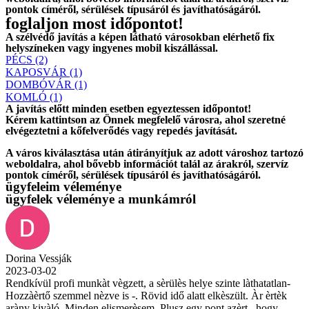
pontok címéről, sérülések típusáról és javíthatóságáról.
foglaljon most időpontot!
A szélvédő javítás a képen látható városokban elérhető fix
helyszíneken vagy ingyenes mobil kiszállással.
PÉCS (2)
KAPOSVÁR (1)
DOMBÓVÁR (1)
KOMLÓ (1)
A javítás előtt
minden esetben
egyeztessen időpontot!
Kérem
kattintson
az Önnek megfelelő városra, ahol szeretné
elvégeztetni a kőfelverődés vagy repedés javítását.
A város kiválasztása után
átirányítjuk
az adott városhoz tartozó
weboldalra, ahol
bővebb információt
talál az árakról, szervíz
pontok címéről, sérülések típusáról és javíthatóságáról.
ügyfeleim véleménye
ügyfelek véleménye a munkámról
Dorina Vessják
2023-03-02
Rendkívül profi munkàt vègzett, a sèrülès helye szinte làthatatlan-
Hozzàèrtő szemmel nèzve is -. Rövid idő alatt elkèszült. Àr èrtèk
aràny kivàló. Minden elismerèsem. Plusz egy pont azèrt , hogy