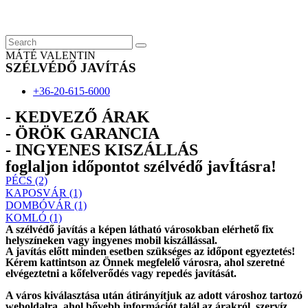
Skip
to
content
MÁTÉ VALENTIN
SZÉLVÉDŐ JAVÍTÁS
+36-20-615-6000
- KEDVEZŐ ÁRAK
- ÖRÖK GARANCIA
- INGYENES KISZÁLLÁS
foglaljon időpontot szélvédő javÍtásra!
PÉCS (2)
KAPOSVÁR (1)
DOMBÓVÁR (1)
KOMLÓ (1)
A szélvédő javítás a képen látható városokban elérhető fix
helyszíneken vagy ingyenes mobil kiszállással.
A javítás előtt
minden esetben
szükséges az időpont egyeztetés!
Kérem
kattintson
az Önnek megfelelő városra, ahol szeretné
elvégeztetni a kőfelverődés vagy repedés javítását.
A város kiválasztása után
átirányítjuk
az adott városhoz tartozó
weboldalra, ahol
bővebb információt
talál az árakról, szervíz