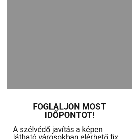
FOGLALJON MOST
IDŐPONTOT!
A szélvédő javítás a képen
látható városokban elérhető fix