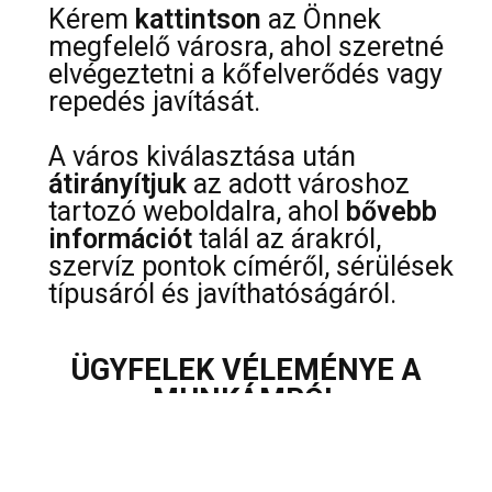
Kérem
kattintson
az Önnek
megfelelő városra, ahol szeretné
elvégeztetni a kőfelverődés vagy
repedés javítását.
A város kiválasztása után
átirányítjuk
az adott városhoz
tartozó weboldalra, ahol
bővebb
információt
talál az árakról,
szervíz pontok címéről, sérülések
típusáról és javíthatóságáról.
ÜGYFELEK VÉLEMÉNYE A
MUNKÁMRÓL