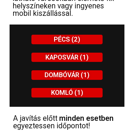
helyszíneken vagy ingyenes
mobil kiszállással.
PÉCS (2)
KAPOSVÁR (1)
DOMBÓVÁR (1)
KOMLÓ (1)
A javítás előtt
minden esetben
egyeztessen időpontot!