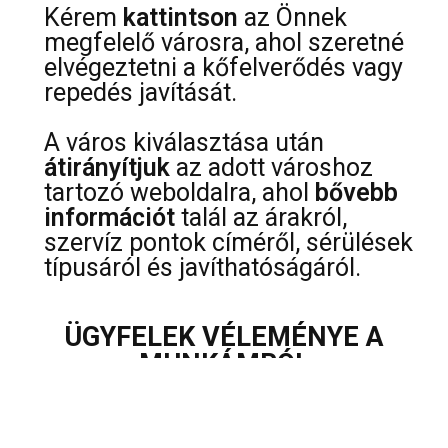
Kérem
kattintson
az Önnek
megfelelő városra, ahol szeretné
elvégeztetni a kőfelverődés vagy
repedés javítását.
A város kiválasztása után
átirányítjuk
az adott városhoz
tartozó weboldalra, ahol
bővebb
információt
talál az árakról,
szervíz pontok címéről, sérülések
típusáról és javíthatóságáról.
ÜGYFELEK VÉLEMÉNYE A
MUNKÁMRÓL