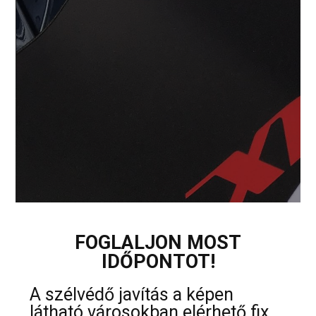
FOGLALJON MOST
IDŐPONTOT!
A szélvédő javítás a képen
látható városokban elérhető fix