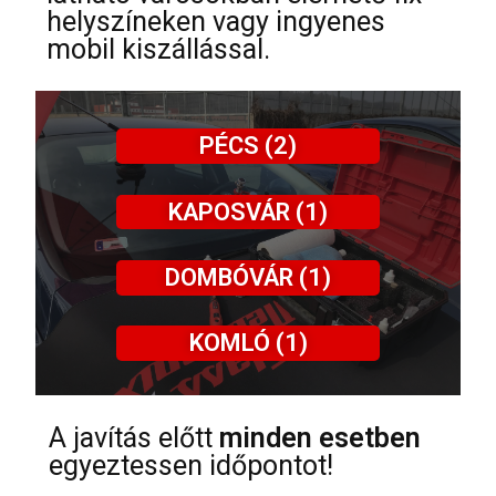
helyszíneken vagy ingyenes
mobil kiszállással.
PÉCS (2)
KAPOSVÁR (1)
DOMBÓVÁR (1)
KOMLÓ (1)
A javítás előtt
minden esetben
egyeztessen időpontot!