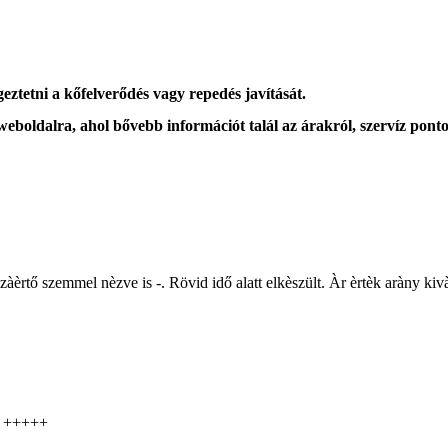
eztetni a kőfelverődés vagy repedés javítását.
 weboldalra, ahol
bővebb információt
talál az árakról, szervíz ponto
zzàèrtő szemmel nèzve is -. Rövid idő alatt elkèszült. Àr èrtèk aràny k
s! +++++