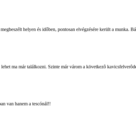
 megbeszélt helyen és időben, pontosan elvégzésére került a munka. Bát
n lehet ma már találkozni. Szinte már várom a következô kavicsfelverôd
ban van hanem a tescónál!!