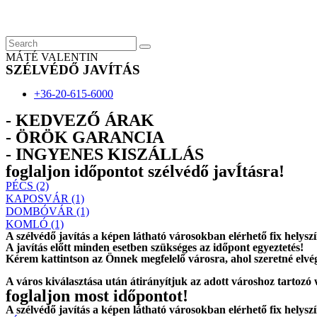
Skip
to
content
MÁTÉ VALENTIN
SZÉLVÉDŐ JAVÍTÁS
+36-20-615-6000
- KEDVEZŐ ÁRAK
- ÖRÖK GARANCIA
- INGYENES KISZÁLLÁS
foglaljon időpontot szélvédő javÍtásra!
PÉCS (2)
KAPOSVÁR (1)
DOMBÓVÁR (1)
KOMLÓ (1)
A szélvédő javítás a képen látható városokban elérhető fix helysz
A javítás előtt
minden esetben
szükséges az időpont egyeztetés!
Kérem
kattintson
az Önnek megfelelő városra, ahol szeretné elvég
A város kiválasztása után
átirányítjuk
az adott városhoz tartozó
foglaljon most időpontot!
A szélvédő javítás a képen látható városokban elérhető fix helysz