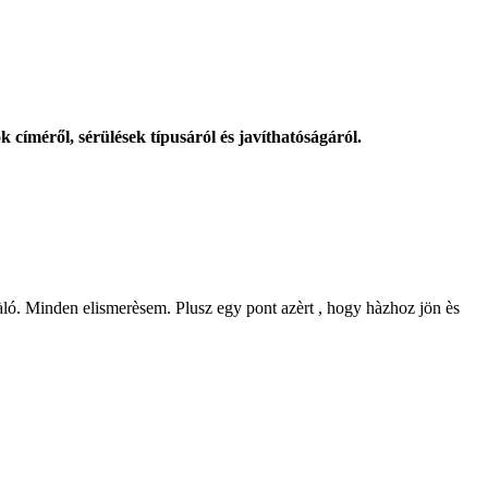
k címéről, sérülések típusáról és javíthatóságáról.
ivàló. Minden elismerèsem. Plusz egy pont azèrt , hogy hàzhoz jön ès