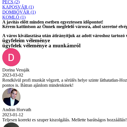
PÉCS (2)
KAPOSVÁR (1)
DOMBÓVÁR (1)
KOMLÓ (1)
A javítás előtt
minden esetben
egyeztessen időpontot!
Kérem
kattintson
az Önnek megfelelő városra, ahol szeretné elvég
A város kiválasztása után
átirányítjuk
az adott városhoz tartozó
ügyfeleim véleménye
ügyfelek véleménye a munkámról
Dorina Vessják
2023-03-02
Rendkívül profi munkàt vègzett, a sèrülès helye szinte làthatatlan-Ho
pontos is. Bàtran ajànlom mindenkinek!
Andras Horvath
2023-01-12
Teljesen korrekt es szuper kiszolgálás. Mellette barátságos hozzáállá