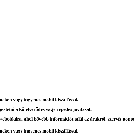
íneken vagy ingyenes mobil kiszállással.
eztetni a kőfelverődés vagy repedés javítását.
 weboldalra, ahol
bővebb információt
talál az árakról, szervíz ponto
íneken vagy ingyenes mobil kiszállással.